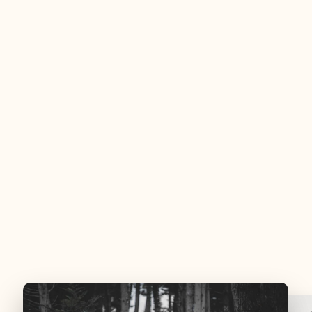
Des points d’eau existants (fontaines,
robinets…) seront signalés tout au long des
courses
Chaque participant doit être autonome entre
les différents points d’eau
Un ravitaillement solide sera proposé à l’arrivée
Aucun gobelet jetable ne sera distribué sur
l’événement